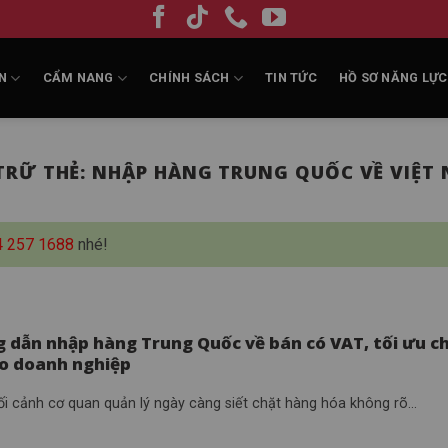
N
CẨM NANG
CHÍNH SÁCH
TIN TỨC
HỒ SƠ NĂNG LỰC
TRỮ THẺ:
NHẬP HÀNG TRUNG QUỐC VỀ VIỆT
4 257 1688
nhé!
 dẫn nhập hàng Trung Quốc về bán có VAT, tối ưu ch
ho doanh nghiệp
ối cảnh cơ quan quản lý ngày càng siết chặt hàng hóa không rõ...