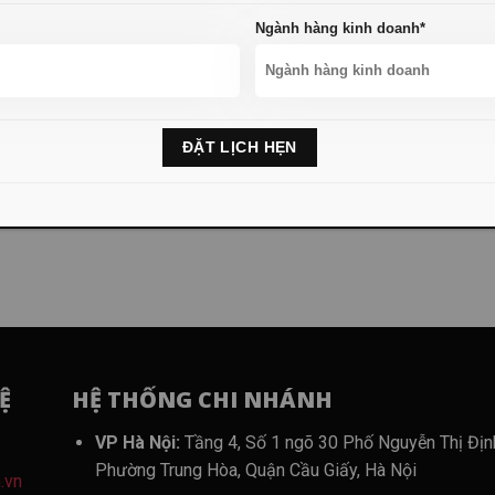
Ngành hàng kinh doanh*
ro khi tự nhập hàng Trung Quốc về Việt Nam và giải
ạn chế rủi ro
ng Trung Quốc về Việt Nam đang là lựa chọn phổ biến của nhiều chủ..
Ệ
HỆ THỐNG CHI NHÁNH
VP Hà Nội:
Tầng 4, Số 1 ngõ 30 Phố Nguyễn Thị Địn
Phường Trung Hòa, Quận Cầu Giấy, Hà Nội
.vn