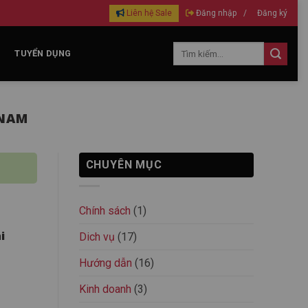
Liên hệ Sale
Đăng nhập
/
Đăng ký
TUYỂN DỤNG
 NAM
CHUYÊN MỤC
Chính sách
(1)
i
Dich vụ
(17)
Hướng dẫn
(16)
Kinh doanh
(3)