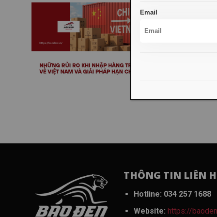
Email
6 rủi 
pháp h
Nhập hà
THÔNG TIN LIÊN H
Hotline:
034 257 1688
Website:
https://baoden