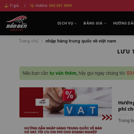
Bỏ
Tỉ giá:
/
Hotline:
092 501 3099
qua
nội
DỊCH VỤ
BẢNG GIÁ
HƯỚNG DẪ
dung
Trang chủ
»
nhập hàng trung quốc về việt nam
LƯU 
Nếu bạn cần
tư vấn thêm,
hãy gọi ngay chúng tôi:
03
Hướng
phí c
Trong b