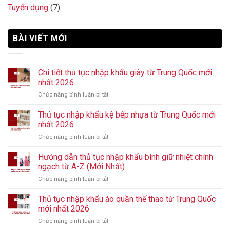
Tuyển dụng
(7)
BÀI VIẾT MỚI
Chi tiết thủ tục nhập khẩu giày từ Trung Quốc mới
nhất 2026
Chức năng bình luận bị tắt
ở
Chi
tiết
Thủ tục nhập khẩu kệ bếp nhựa từ Trung Quốc mới
thủ
nhất 2026
tục
Chức năng bình luận bị tắt
ở
nhập
Thủ
khẩu
tục
Hướng dẫn thủ tục nhập khẩu bình giữ nhiệt chính
giày
nhập
từ
ngạch từ A-Z (Mới Nhất)
khẩu
Trung
Chức năng bình luận bị tắt
ở
kệ
Quốc
Hướng
bếp
mới
dẫn
Thủ tục nhập khẩu áo quần thể thao từ Trung Quốc
nhựa
nhất
thủ
từ
mới nhất 2026
2026
tục
Trung
Chức năng bình luận bị tắt
ở
nhập
Quốc
Thủ