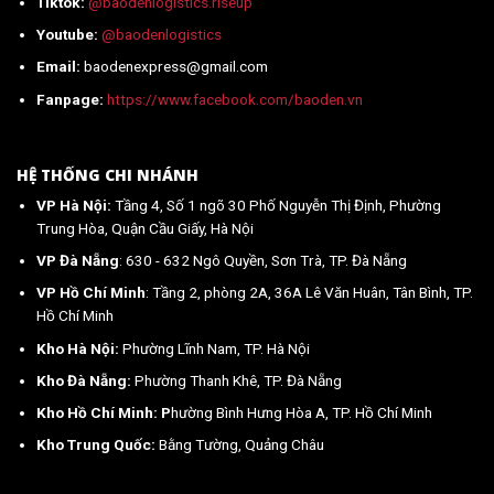
Tiktok:
@baodenlogistics.riseup
Youtube:
@baodenlogistics
Email:
baodenexpress@gmail.com
Fanpage:
https://www.facebook.com/baoden.vn
HỆ THỐNG CHI NHÁNH
VP Hà Nội:
Tầng 4, Số 1 ngõ 30 Phố Nguyễn Thị Định, Phường
Trung Hòa, Quận Cầu Giấy, Hà Nội
VP Đà Nẵng
: 630 - 632 Ngô Quyền, Sơn Trà, TP. Đà Nẵng
VP Hồ Chí Minh
: Tầng 2, phòng 2A, 36A Lê Văn Huân, Tân Bình, TP.
Hồ Chí Minh
Kho Hà Nội:
Phường Lĩnh Nam, TP. Hà Nội
Kho Đà Nẵng:
Phường Thanh Khê, TP. Đà Nẵng
Kho Hồ Chí Minh: P
hường Bình Hưng Hòa A, TP. Hồ Chí Minh
Kho Trung Quốc:
Bằng Tường, Quảng Châu