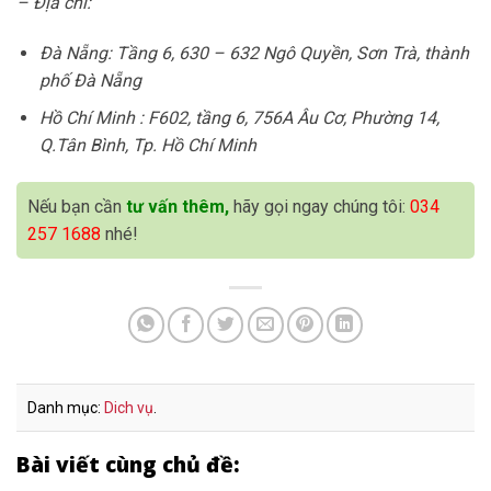
– Địa chỉ:
Đà Nẵng: Tầng 6, 630 – 632 Ngô Quyền, Sơn Trà, thành
phố Đà Nẵng
Hồ Chí Minh : F602, tầng 6, 756A Âu Cơ, Phường 14,
Q.Tân Bình, Tp. Hồ Chí Minh
Nếu bạn cần
tư vấn thêm,
hãy gọi ngay chúng tôi:
034
257 1688
nhé!
Danh mục:
Dich vụ
.
Bài viết cùng chủ đề: