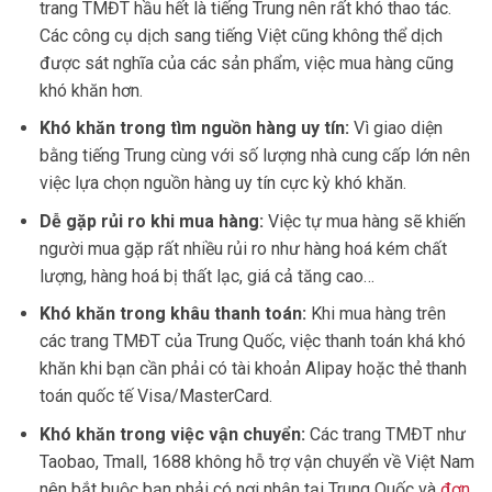
trang TMĐT hầu hết là tiếng Trung nên rất khó thao tác.
Các công cụ dịch sang tiếng Việt cũng không thể dịch
được sát nghĩa của các sản phẩm, việc mua hàng cũng
khó khăn hơn.
Khó khăn trong tìm nguồn hàng uy tín:
Vì giao diện
bằng tiếng Trung cùng với số lượng nhà cung cấp lớn nên
việc lựa chọn nguồn hàng uy tín cực kỳ khó khăn.
Dễ gặp rủi ro khi mua hàng:
Việc tự mua hàng sẽ khiến
người mua gặp rất nhiều rủi ro như hàng hoá kém chất
lượng, hàng hoá bị thất lạc, giá cả tăng cao…
Khó khăn trong khâu thanh toán:
Khi mua hàng trên
các trang TMĐT của Trung Quốc, việc thanh toán khá khó
khăn khi bạn cần phải có tài khoản Alipay hoặc thẻ thanh
toán quốc tế Visa/MasterCard.
Khó khăn trong việc vận chuyển:
Các trang TMĐT như
Taobao, Tmall, 1688 không hỗ trợ vận chuyển về Việt Nam
nên bắt buộc bạn phải có nơi nhận tại Trung Quốc và
đơn